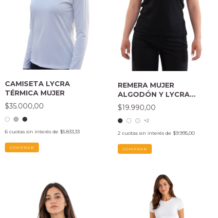
CAMISETA LYCRA
REMERA MUJER
TÉRMICA MUJER
ALGODÓN Y LYCRA
ESCOTE V
$35.000,00
$19.990,00
+2
6
cuotas sin interés de
$5.833,33
2
cuotas sin interés de
$9.995,00
COMPRAR
COMPRAR