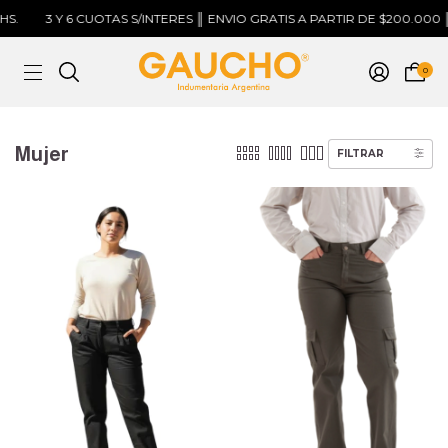
3 Y 6 CUOTAS S/INTERES ║ ENVIO GRATIS A PARTIR DE $200.000 ║ EN
0
Mujer
FILTRAR