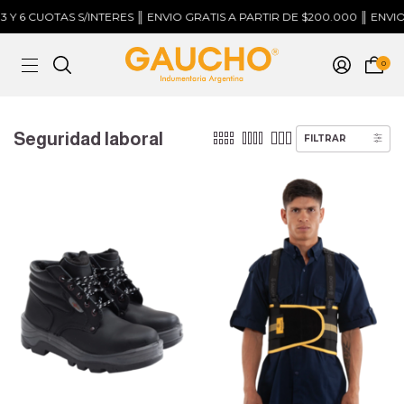
Y 6 CUOTAS S/INTERES ║ ENVIO GRATIS A PARTIR DE $200.000 ║ ENVIOS 
0
Seguridad laboral
FILTRAR