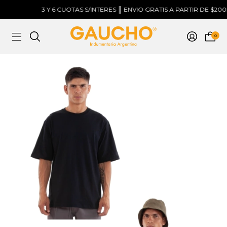
3 Y 6 CUOTAS S/INTERES ║ ENVIO GRATIS A PARTIR DE $200.0
0