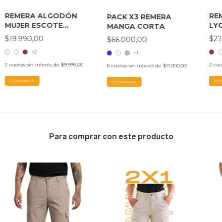
REMERA ALGODÓN
RE
PACK X3 REMERA
MUJER ESCOTE
LY
MANGA CORTA
REDONDO
CO
$19.990,00
$27
$66.000,00
BO
+2
+1
2
cuotas sin interés de
$9.995,00
2
cuo
6
cuotas sin interés de
$11.000,00
COMPRAR
CO
COMPRAR
Para comprar con este producto