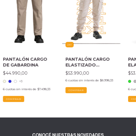
2X1
PANTALÓN CARGO
PANTALÓN CARGO
PA
DE GABARDINA
ELASTIZADO
EL
NATURAL (SIN
CA
$44.990,00
$53.990,00
$53
CAMBIO)
6
cuotas sin interés de
$8.998,33
+3
6
cuotas sin interés de
$7.498,33
6
cuo
COMPRAR
COMPRAR
CO
CONOCÉ NUESTRAS NOVEDADES