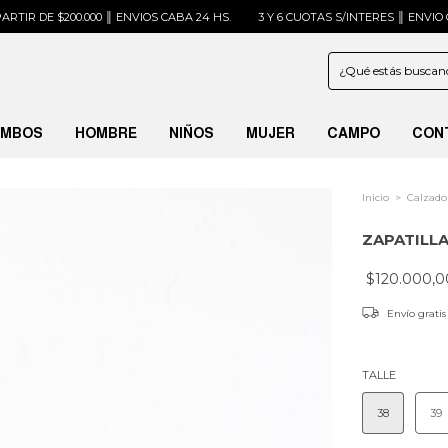
.000 ║ ENVIOS CABA 24 HS.
3 Y 6 CUOTAS S/INTERES ║ ENVIO GRATIS A PART
MBOS
HOMBRE
NIÑOS
MUJER
CAMPO
CON
Inicio
>
Calzado
ZAPATILL
$120.000,0
Envío grati
TALLE
38
39