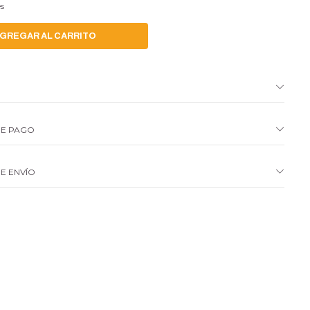
es
N
DE PAGO
E ENVÍO