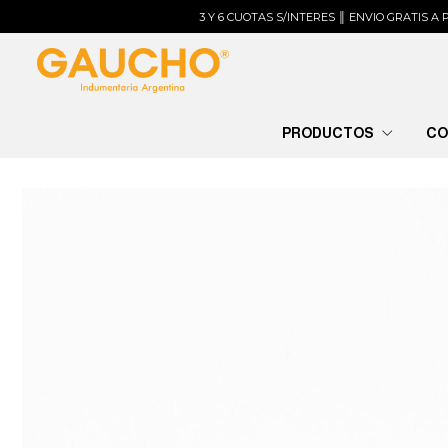
3 Y 6 CUOTAS S/INTERES ║ ENVIO GRATIS A PARTIR DE $200
PRODUCTOS
CO